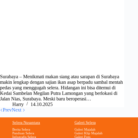
Surabaya – Menikmati makan siang atau sarapan di Surabaya
makin lengkap dengan sajian ikan asap berpadu sambal mentah
pedas yang menggugah selera. Hidangan ini bisa ditemui di
Kedai Sambelan Megilan Putra Lamongan yang berlokasi di
Jalan Nias, Surabaya. Meski baru beroperasi…
Harry
14.10.2025
Prev
Next
Selera Nusantara
Galeri Selera
Berita Selera
Galeri Majalah
Panduan Selera
Galeri Klip Majalah
Infografis Selera
Galeri Foto