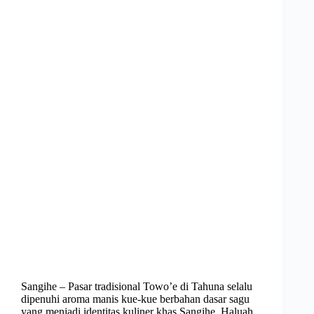
Sangihe – Pasar tradisional Towo’e di Tahuna selalu
dipenuhi aroma manis kue-kue berbahan dasar sagu
yang menjadi identitas kuliner khas Sangihe. Haluah