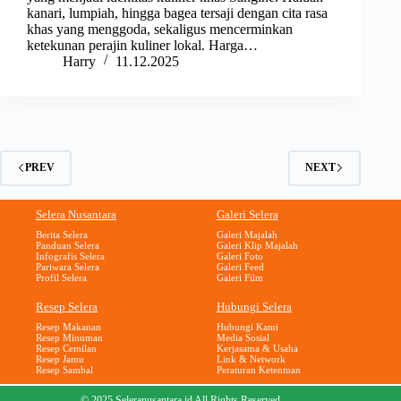
kanari, lumpiah, hingga bagea tersaji dengan cita rasa
khas yang menggoda, sekaligus mencerminkan
ketekunan perajin kuliner lokal. Harga…
Harry
11.12.2025
PREV
NEXT
Selera Nusantara
Galeri Selera
Berita Selera
Galeri Majalah
Panduan Selera
Galeri Klip Majalah
Infografis Selera
Galeri Foto
Pariwara Selera
Galeri Feed
Profil Selera
Galeri Film
Resep Selera
Hubungi Selera
Resep Makanan
Hubungi Kami
Resep Minuman
Media Sosial
Resep Cemilan
Kerjasama & Usaha
Resep Jamu
Link & Network
Resep Sambal
Peraturan Ketentuan
© 2025 Seleranusantara.id All Rights Reserved