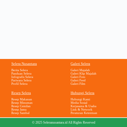
Selera Nusantara
Galeri Selera
Berita Selera
Galeri Majalah
Panduan Selera
Galeri Klip Majalah
Infografis Selera
Galeri Foto
Pariwara Selera
Galeri Feed
Profil Selera
Galeri Film
Resep Selera
Hubungi Selera
Resep Makanan
Hubungi Kami
Resep Minuman
Media Sosial
Resep Cemilan
Kerjasama & Usaha
Resep Jamu
Link & Network
Resep Sambal
Peraturan Ketentuan
© 2025 Seleranusantara.id All Rights Reserved