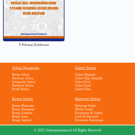
9 Peluang Kolaborasi
Selera Nusantara
Galeri Selera
Berita Selera
Galeri Majalah
Panduan Selera
Galeri Klip Majalah
Infografis Selera
Galeri Foto
Pariwara Selera
Galeri Feed
Profil Selera
Galeri Film
Resep Selera
Hubungi Selera
Resep Makanan
Hubungi Kami
Resep Minuman
Media Sosial
Resep Cemilan
Kerjasama & Usaha
Resep Jamu
Link & Network
Resep Sambal
Peraturan Ketentuan
© 2025 Seleranusantara.id All Rights Reserved