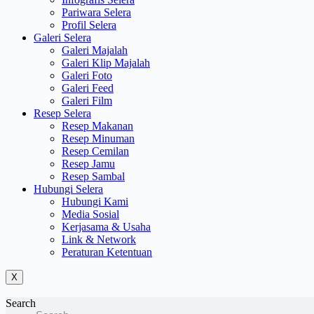
Pariwara Selera
Profil Selera
Galeri Selera
Galeri Majalah
Galeri Klip Majalah
Galeri Foto
Galeri Feed
Galeri Film
Resep Selera
Resep Makanan
Resep Minuman
Resep Cemilan
Resep Jamu
Resep Sambal
Hubungi Selera
Hubungi Kami
Media Sosial
Kerjasama & Usaha
Link & Network
Peraturan Ketentuan
X
Search