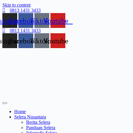
Skip to content
0813 1431 3433
stagram
Facebook
Tiktok
Youtube
0813 1431 3433
stagram
Facebook
Tiktok
Youtube
Home
Selera Nusantara
Berita Selera
Panduan Selera
Infografis Selera