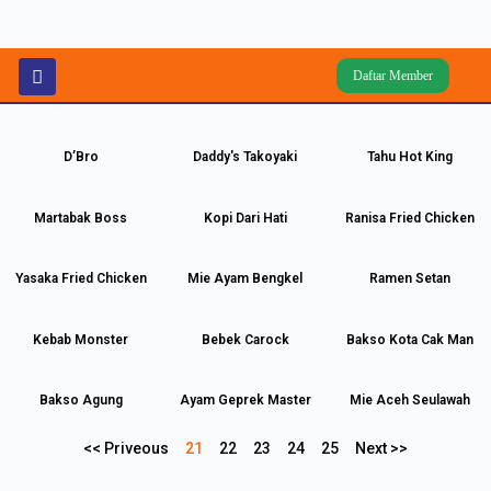
Daftar Member
D’Bro
Daddy's Takoyaki
Tahu Hot King
Martabak Boss
Kopi Dari Hati
Ranisa Fried Chicken
Yasaka Fried Chicken
Mie Ayam Bengkel
Ramen Setan
Kebab Monster
Bebek Carock
Bakso Kota Cak Man
Bakso Agung
Ayam Geprek Master
Mie Aceh Seulawah
<< Priveous
21
22
23
24
25
Next >>