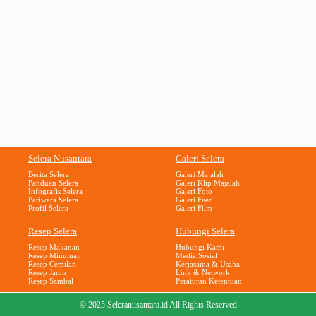
Selera Nusantara
Galeri Selera
Berita Selera
Galeri Majalah
Panduan Selera
Galeri Klip Majalah
Infografis Selera
Galeri Foto
Pariwara Selera
Galeri Feed
Profil Selera
Galeri Film
Resep Selera
Hubungi Selera
Resep Makanan
Hubungi Kami
Resep Minuman
Media Sosial
Resep Cemilan
Kerjasama & Usaha
Resep Jamu
Link & Network
Resep Sambal
Peraturan Ketentuan
© 2025 Seleranusantara.id All Rights Reserved