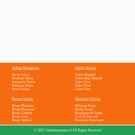
Selera Nusantara
Galeri Selera
Berita Selera
Galeri Majalah
Panduan Selera
Galeri Klip Majalah
Infografis Selera
Galeri Foto
Pariwara Selera
Galeri Feed
Profil Selera
Galeri Film
Resep Selera
Hubungi Selera
Resep Makanan
Hubungi Kami
Resep Minuman
Media Sosial
Resep Cemilan
Kerjasama & Usaha
Resep Jamu
Link & Network
Resep Sambal
Peraturan Ketentuan
© 2025 Seleranusantara.id All Rights Reserved