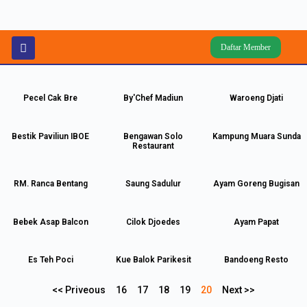
Daftar Member
Pecel Cak Bre
By'Chef Madiun
Waroeng Djati
Bestik Paviliun IBOE
Bengawan Solo
Kampung Muara Sunda
Restaurant
RM. Ranca Bentang
Saung Sadulur
Ayam Goreng Bugisan
Bebek Asap Balcon
Cilok Djoedes
Ayam Papat
Es Teh Poci
Kue Balok Parikesit
Bandoeng Resto
<< Priveous
16
17
18
19
20
Next >>