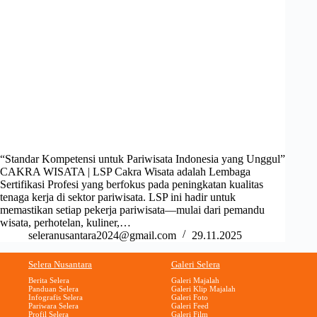
“Standar Kompetensi untuk Pariwisata Indonesia yang Unggul”
CAKRA WISATA | LSP Cakra Wisata adalah Lembaga
Sertifikasi Profesi yang berfokus pada peningkatan kualitas
tenaga kerja di sektor pariwisata. LSP ini hadir untuk
memastikan setiap pekerja pariwisata—mulai dari pemandu
wisata, perhotelan, kuliner,…
seleranusantara2024@gmail.com
29.11.2025
Selera Nusantara
Galeri Selera
Berita Selera
Galeri Majalah
Panduan Selera
Galeri Klip Majalah
Infografis Selera
Galeri Foto
Pariwara Selera
Galeri Feed
Profil Selera
Galeri Film