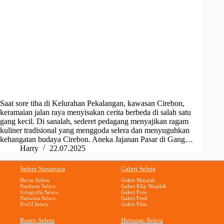
Saat sore tiba di Kelurahan Pekalangan, kawasan Cirebon,
keramaian jalan raya menyisakan cerita berbeda di salah satu
gang kecil. Di sanalah, sederet pedagang menyajikan ragam
kuliner tradisional yang menggoda selera dan menyuguhkan
kehangatan budaya Cirebon. Aneka Jajanan Pasar di Gang…
Harry
22.07.2025
Selera Nusantara
Galeri Selera
Berita Selera
Galeri Majalah
Panduan Selera
Galeri Klip Majalah
Infografis Selera
Galeri Foto
Pariwara Selera
Galeri Feed
Profil Selera
Galeri Film
Resep Selera
Hubungi Selera