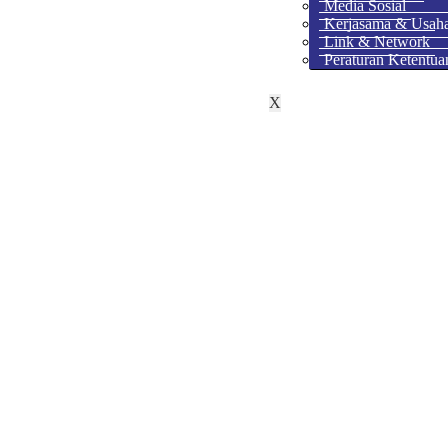
Media Sosial
Kerjasama & Usah
Link & Network
Peraturan Ketentua
X