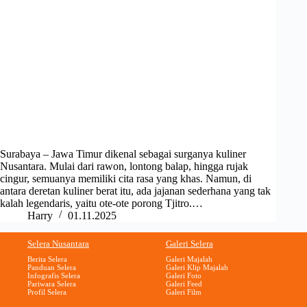
Surabaya – Jawa Timur dikenal sebagai surganya kuliner
Nusantara. Mulai dari rawon, lontong balap, hingga rujak
cingur, semuanya memiliki cita rasa yang khas. Namun, di
antara deretan kuliner berat itu, ada jajanan sederhana yang tak
kalah legendaris, yaitu ote-ote porong Tjitro.…
Harry
01.11.2025
Selera Nusantara
Galeri Selera
Berita Selera
Galeri Majalah
Panduan Selera
Galeri Klip Majalah
Infografis Selera
Galeri Foto
Pariwara Selera
Galeri Feed
Profil Selera
Galeri Film