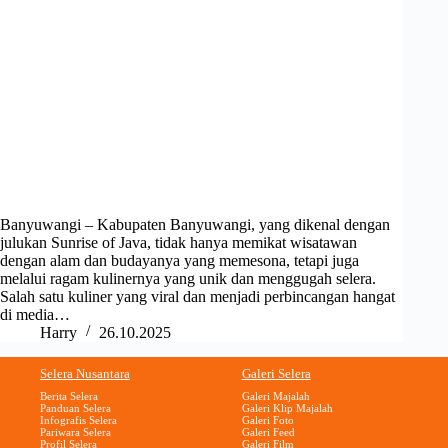
Banyuwangi – Kabupaten Banyuwangi, yang dikenal dengan
julukan Sunrise of Java, tidak hanya memikat wisatawan
dengan alam dan budayanya yang memesona, tetapi juga
melalui ragam kulinernya yang unik dan menggugah selera.
Salah satu kuliner yang viral dan menjadi perbincangan hangat
di media…
Harry
26.10.2025
Selera Nusantara
Galeri Selera
Berita Selera
Galeri Majalah
Panduan Selera
Galeri Klip Majalah
Infografis Selera
Galeri Foto
Pariwara Selera
Galeri Feed
Profil Selera
Galeri Film