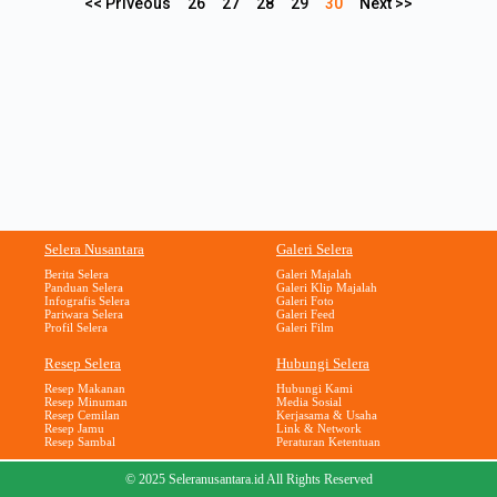
<< Priveous
26
27
28
29
30
Next >>
Selera Nusantara
Galeri Selera
Berita Selera
Galeri Majalah
Panduan Selera
Galeri Klip Majalah
Infografis Selera
Galeri Foto
Pariwara Selera
Galeri Feed
Profil Selera
Galeri Film
Resep Selera
Hubungi Selera
Resep Makanan
Hubungi Kami
Resep Minuman
Media Sosial
Resep Cemilan
Kerjasama & Usaha
Resep Jamu
Link & Network
Resep Sambal
Peraturan Ketentuan
© 2025 Seleranusantara.id All Rights Reserved