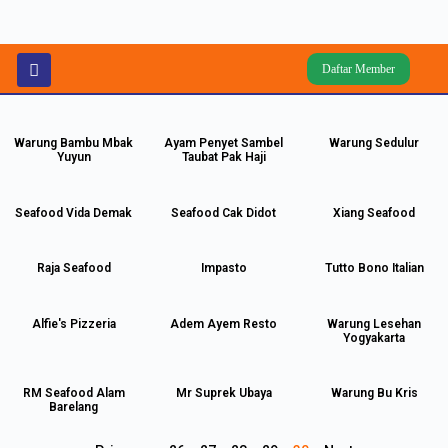
Daftar Member
Warung Bambu Mbak
Ayam Penyet Sambel
Warung Sedulur
Yuyun
Taubat Pak Haji
Seafood Vida Demak
Seafood Cak Didot
Xiang Seafood
Raja Seafood
Impasto
Tutto Bono Italian
Alfie's Pizzeria
Adem Ayem Resto
Warung Lesehan
Yogyakarta
RM Seafood Alam
Mr Suprek Ubaya
Warung Bu Kris
Barelang