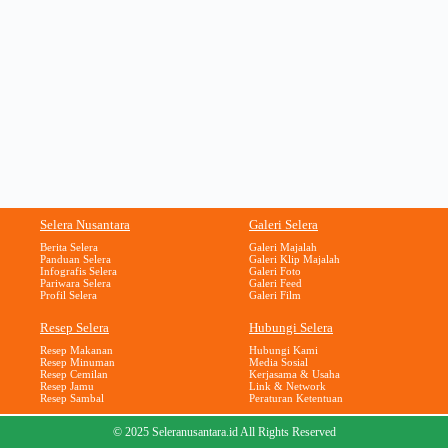
Selera Nusantara
Galeri Selera
Berita Selera
Galeri Majalah
Panduan Selera
Galeri Klip Majalah
Infografis Selera
Galeri Foto
Pariwara Selera
Galeri Feed
Profil Selera
Galeri Film
Resep Selera
Hubungi Selera
Resep Makanan
Hubungi Kami
Resep Minuman
Media Sosial
Resep Cemilan
Kerjasama & Usaha
Resep Jamu
Link & Network
Resep Sambal
Peraturan Ketentuan
© 2025 Seleranusantara.id All Rights Reserved