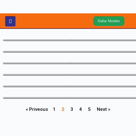
Daftar Member
« Priveous
1
2
3
4
5
Next »