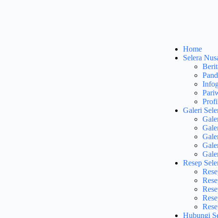
Home
Selera Nus
Berit
Pand
Infog
Pari
Profi
Galeri Sele
Gale
Gale
Gale
Gale
Gale
Resep Sele
Rese
Rese
Rese
Rese
Rese
Hubungi Se