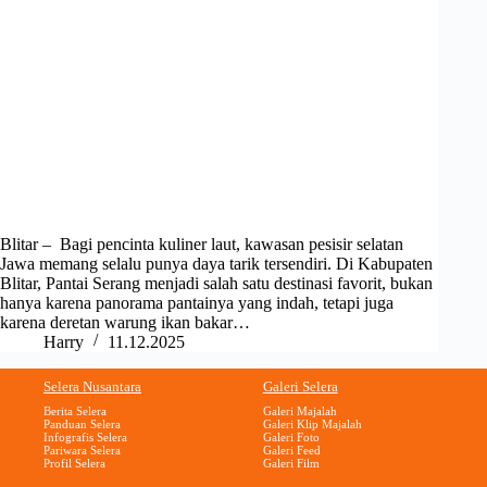
Blitar – Bagi pencinta kuliner laut, kawasan pesisir selatan
Jawa memang selalu punya daya tarik tersendiri. Di Kabupaten
Blitar, Pantai Serang menjadi salah satu destinasi favorit, bukan
hanya karena panorama pantainya yang indah, tetapi juga
karena deretan warung ikan bakar…
Harry
11.12.2025
Selera Nusantara
Galeri Selera
Berita Selera
Galeri Majalah
Panduan Selera
Galeri Klip Majalah
Infografis Selera
Galeri Foto
Pariwara Selera
Galeri Feed
Profil Selera
Galeri Film