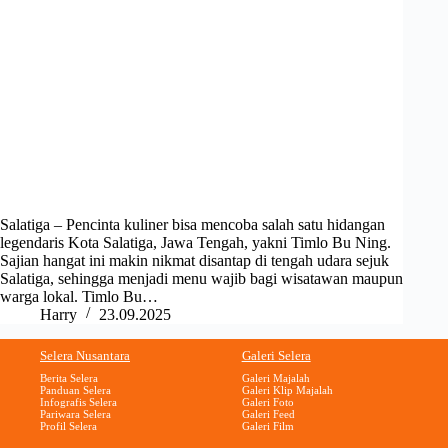
Salatiga – Pencinta kuliner bisa mencoba salah satu hidangan
legendaris Kota Salatiga, Jawa Tengah, yakni Timlo Bu Ning.
Sajian hangat ini makin nikmat disantap di tengah udara sejuk
Salatiga, sehingga menjadi menu wajib bagi wisatawan maupun
warga lokal. Timlo Bu…
Harry
23.09.2025
Selera Nusantara
Galeri Selera
Berita Selera
Galeri Majalah
Panduan Selera
Galeri Klip Majalah
Infografis Selera
Galeri Foto
Pariwara Selera
Galeri Feed
Profil Selera
Galeri Film