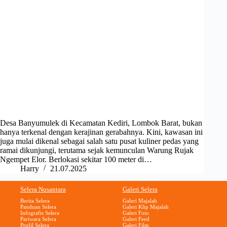
Desa Banyumulek di Kecamatan Kediri, Lombok Barat, bukan
hanya terkenal dengan kerajinan gerabahnya. Kini, kawasan ini
juga mulai dikenal sebagai salah satu pusat kuliner pedas yang
ramai dikunjungi, terutama sejak kemunculan Warung Rujak
Ngempet Elor. Berlokasi sekitar 100 meter di…
Harry
21.07.2025
Selera Nusantara
Galeri Selera
Berita Selera
Galeri Majalah
Panduan Selera
Galeri Klip Majalah
Infografis Selera
Galeri Foto
Pariwara Selera
Galeri Feed
Profil Selera
Galeri Film