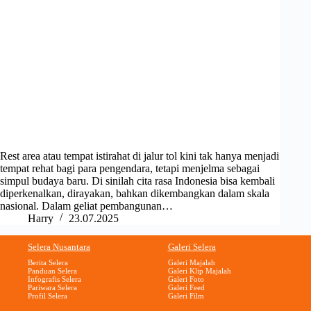
Rest area atau tempat istirahat di jalur tol kini tak hanya menjadi
tempat rehat bagi para pengendara, tetapi menjelma sebagai
simpul budaya baru. Di sinilah cita rasa Indonesia bisa kembali
diperkenalkan, dirayakan, bahkan dikembangkan dalam skala
nasional. Dalam geliat pembangunan…
Harry
23.07.2025
Selera Nusantara
Galeri Selera
Berita Selera
Galeri Majalah
Panduan Selera
Galeri Klip Majalah
Infografis Selera
Galeri Foto
Pariwara Selera
Galeri Feed
Profil Selera
Galeri Film