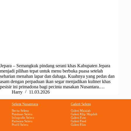
Jepara – Semangkuk pindang serani khas Kabupaten Jepara
menjadi pilihan tepat untuk menu berbuka puasa setelah
seharian menahan lapar dan dahaga. Kuahnya yang pedas dan
asam dengan perpaduan ikan segar menjadikan kuliner khas
pesisir ini primadona bagi pecinta masakan Nusantara.…
Harry
11.03.2026
Selera Nusantara
Galeri Selera
Berita Selera
Galeri Majalah
Panduan Selera
Galeri Klip Majalah
Infografis Selera
Galeri Foto
Pariwara Selera
Galeri Feed
Profil Selera
Galeri Film