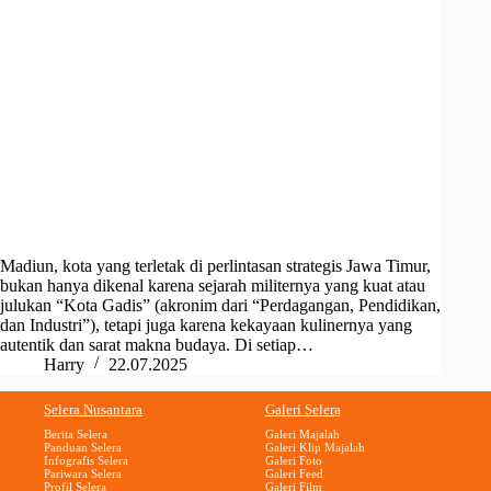
Madiun, kota yang terletak di perlintasan strategis Jawa Timur,
bukan hanya dikenal karena sejarah militernya yang kuat atau
julukan “Kota Gadis” (akronim dari “Perdagangan, Pendidikan,
dan Industri”), tetapi juga karena kekayaan kulinernya yang
autentik dan sarat makna budaya. Di setiap…
Harry
22.07.2025
Selera Nusantara
Galeri Selera
Berita Selera
Galeri Majalah
Panduan Selera
Galeri Klip Majalah
Infografis Selera
Galeri Foto
Pariwara Selera
Galeri Feed
Profil Selera
Galeri Film