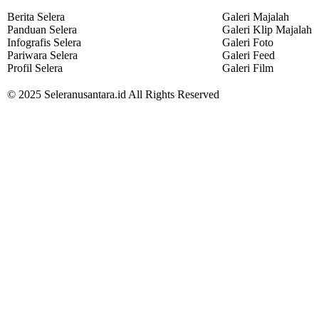
Berita Selera
Galeri Majalah
Panduan Selera
Galeri Klip Majalah
Infografis Selera
Galeri Foto
Pariwara Selera
Galeri Feed
Profil Selera
Galeri Film
© 2025 Seleranusantara.id All Rights Reserved
Search
Home
Selera Nusantara
Berita Selera
Panduan Selera
Infografis Selera
Pariwara Selera
Profil Selera
Galeri Selera