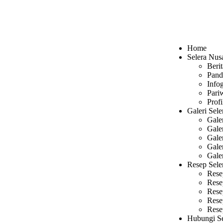
Home
Selera Nus
Berit
Pand
Infog
Pari
Profi
Galeri Sele
Gale
Gale
Gale
Gale
Gale
Resep Sele
Rese
Rese
Rese
Rese
Rese
Hubungi Se