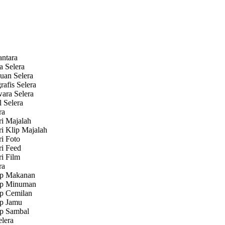
antara
a Selera
uan Selera
rafis Selera
wara Selera
l Selera
ra
ri Majalah
ri Klip Majalah
ri Foto
ri Feed
ri Film
ra
p Makanan
p Minuman
p Cemilan
p Jamu
p Sambal
lera