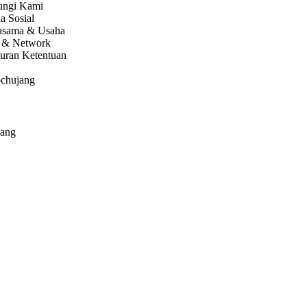
ngi Kami
a Sosial
asama & Usaha
 & Network
turan Ketentuan
ochujang
jang