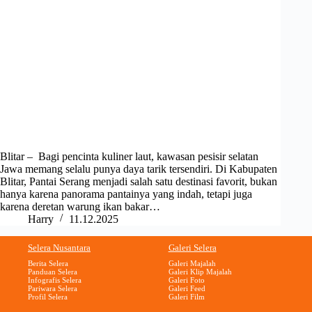
Blitar – Bagi pencinta kuliner laut, kawasan pesisir selatan
Jawa memang selalu punya daya tarik tersendiri. Di Kabupaten
Blitar, Pantai Serang menjadi salah satu destinasi favorit, bukan
hanya karena panorama pantainya yang indah, tetapi juga
karena deretan warung ikan bakar…
Harry
11.12.2025
Selera Nusantara
Galeri Selera
Berita Selera
Galeri Majalah
Panduan Selera
Galeri Klip Majalah
Infografis Selera
Galeri Foto
Pariwara Selera
Galeri Feed
Profil Selera
Galeri Film