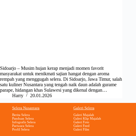
Sidoarjo – Musim hujan kerap menjadi momen favorit
masyarakat untuk menikmati sajian hangat dengan aroma
rempah yang menggugah selera. Di Sidoarjo, Jawa Timur, salah
satu kuliner Nusantara yang tengah naik daun adalah gurame
parape, hidangan khas Sulawesi yang dikenal dengan…
Harry
20.01.2026
Selera Nusantara
Galeri Selera
Berita Selera
Galeri Majalah
Panduan Selera
Galeri Klip Majalah
Infografis Selera
Galeri Foto
Pariwara Selera
Galeri Feed
Profil Selera
Galeri Film