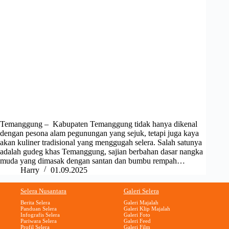
Temanggung – Kabupaten Temanggung tidak hanya dikenal
dengan pesona alam pegunungan yang sejuk, tetapi juga kaya
akan kuliner tradisional yang menggugah selera. Salah satunya
adalah gudeg khas Temanggung, sajian berbahan dasar nangka
muda yang dimasak dengan santan dan bumbu rempah…
Harry
01.09.2025
Selera Nusantara
Galeri Selera
Berita Selera
Galeri Majalah
Panduan Selera
Galeri Klip Majalah
Infografis Selera
Galeri Foto
Pariwara Selera
Galeri Feed
Profil Selera
Galeri Film