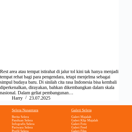
Rest area atau tempat istirahat di jalur tol kini tak hanya menjadi
tempat rehat bagi para pengendara, tetapi menjelma sebagai
simpul budaya baru. Di sinilah cita rasa Indonesia bisa kembali
diperkenalkan, dirayakan, bahkan dikembangkan dalam skala
nasional. Dalam geliat pembangunan…
Harry
23.07.2025
Selera Nusantara
Galeri Selera
Berita Selera
Galeri Majalah
Panduan Selera
Galeri Klip Majalah
Infografis Selera
Galeri Foto
Pariwara Selera
Galeri Feed
Profil Selera
Galeri Film