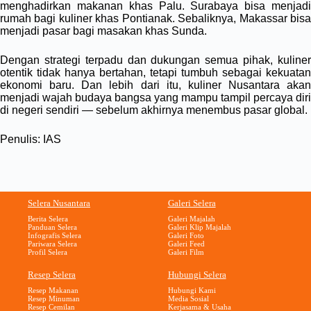
menghadirkan makanan khas Palu. Surabaya bisa menjadi
rumah bagi kuliner khas Pontianak. Sebaliknya, Makassar bisa
menjadi pasar bagi masakan khas Sunda.
Dengan strategi terpadu dan dukungan semua pihak, kuliner
otentik tidak hanya bertahan, tetapi tumbuh sebagai kekuatan
ekonomi baru. Dan lebih dari itu, kuliner Nusantara akan
menjadi wajah budaya bangsa yang mampu tampil percaya diri
di negeri sendiri — sebelum akhirnya menembus pasar global.
Penulis: IAS
Selera Nusantara
Galeri Selera
Berita Selera
Galeri Majalah
Panduan Selera
Galeri Klip Majalah
Infografis Selera
Galeri Foto
Pariwara Selera
Galeri Feed
Profil Selera
Galeri Film
Resep Selera
Hubungi Selera
Resep Makanan
Hubungi Kami
Resep Minuman
Media Sosial
Resep Cemilan
Kerjasama & Usaha