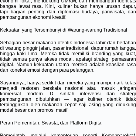
ekonomi lokal, mendukung UMKM, dan membangun identitas
bangsa lewat rasa. Kini, kuliner bukan hanya urusan dapur,
tapi bagian penting dari diplomasi budaya, pariwisata, dan
pembangunan ekonomi kreatif.
Kekuatan yang Tersembunyi di Warung-warung Tradisional
Sebagian besar makanan otentik Indonesia lahir dan bertahan
di warung pinggir jalan, pasar tradisional, dapur rumah tangga,
hingga kaki lima. Mereka tidak memiliki branding yang kuat,
tidak semua punya akses modal, apalagi strategi pemasaran
digital. Namun kekuatan utama mereka adalah keaslian rasa
dan koneksi emosi dengan para pelanggan.
Sayangnya, hanya sedikit dari mereka yang mampu naik kelas
menjadi restoran berskala nasional atau masuk jaringan
komersial modern. Di sinilah intervensi dan strategi
pembangunan dibutuhkan — agar kuliner otentik tidak
terpinggirkan oleh makanan cepat saji asing yang didukung
modal besar dan promosi masif.
Peran Pemerintah, Swasta, dan Platform Digital
Pemerintah, melalui kementerian seperti Kemenparekraf,