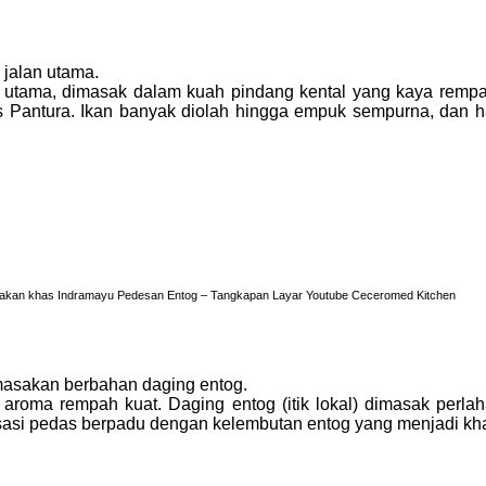
 jalan utama.
tama, dimasak dalam kuah pindang kental yang kaya rempah—
antura. Ikan banyak diolah hingga empuk sempurna, dan har
kan khas Indramayu Pedesan Entog – Tangkapan Layar Youtube Ceceromed Kitchen
masakan berbahan daging entog.
aroma rempah kuat. Daging entog (itik lokal) dimasak per
sasi pedas berpadu dengan kelembutan entog yang menjadi khas 