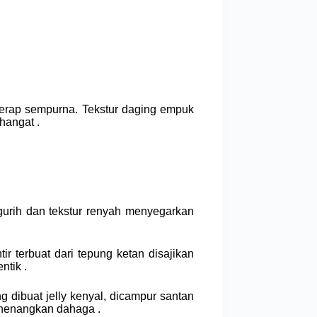
rap sempurna. Tekstur daging empuk
hangat .
 gurih dan tekstur renyah menyegarkan
tir terbuat dari tepung ketan disajikan
ntik .
ibuat jelly kenyal, dicampur santan
nenangkan dahaga .