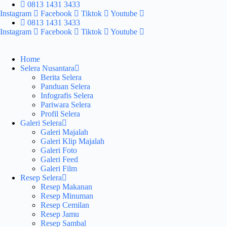
Skip
0813 1431 3433
to
Instagram
Facebook
Tiktok
Youtube
content
0813 1431 3433
Instagram
Facebook
Tiktok
Youtube
Home
Selera Nusantara
Berita Selera
Panduan Selera
Infografis Selera
Pariwara Selera
Profil Selera
Galeri Selera
Galeri Majalah
Galeri Klip Majalah
Galeri Foto
Galeri Feed
Galeri Film
Resep Selera
Resep Makanan
Resep Minuman
Resep Cemilan
Resep Jamu
Resep Sambal