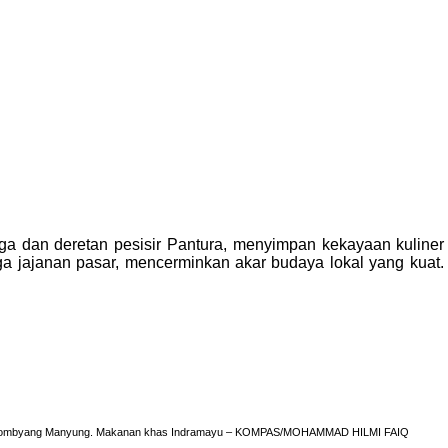
a dan deretan pesisir Pantura, menyimpan kekayaan kuliner t
ga jajanan pasar, mencerminkan akar budaya lokal yang kuat.
Gombyang Manyung. Makanan khas Indramayu – KOMPAS/MOHAMMAD HILMI FAIQ