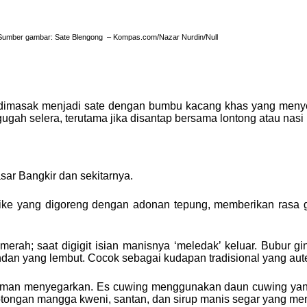
Sumber gambar: Sate Blengong – Kompas.com/Nazar Nurdin/Null
dimasak menjadi sate dengan bumbu kacang khas yang menye
h selera, terutama jika disantap bersama lontong atau nasi 
Pasar Bangkir dan sekitarnya.
nis tike yang digoreng dengan adonan tepung, memberikan rasa
merah; saat digigit isian manisnya ‘meledak’ keluar. Bubur gin
an yang lembut. Cocok sebagai kudapan tradisional yang aute
an menyegarkan. Es cuwing menggunakan daun cuwing yang d
ongan mangga kweni, santan, dan sirup manis segar yang me