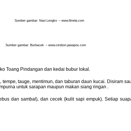
Sumber gambar: Nasi Lengko – www.fimela.com
Sumber gambar: Burbacek – www.cirebon.jawapos.com
gko Toang Pindangan dan kedai bubur lokal.
, tempe, tauge, mentimun, dan taburan daun kucai. Disiram s
empurna untuk sarapan maupun makan siang ringan .
ebus dan sambal), dan cecek (kulit sapi empuk). Setiap sua