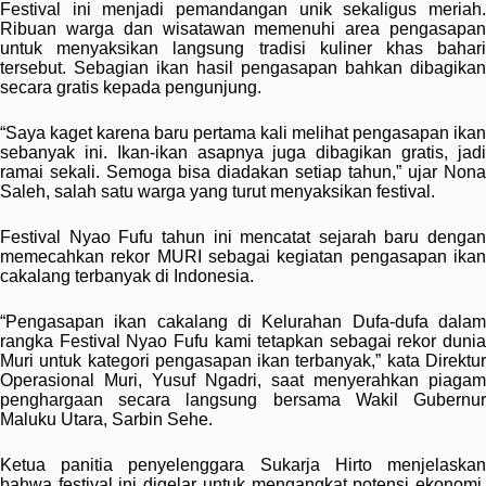
Festival ini menjadi pemandangan unik sekaligus meriah.
Ribuan warga dan wisatawan memenuhi area pengasapan
untuk menyaksikan langsung tradisi kuliner khas bahari
tersebut. Sebagian ikan hasil pengasapan bahkan dibagikan
secara gratis kepada pengunjung.
“Saya kaget karena baru pertama kali melihat pengasapan ikan
sebanyak ini. Ikan-ikan asapnya juga dibagikan gratis, jadi
ramai sekali. Semoga bisa diadakan setiap tahun,” ujar Nona
Saleh, salah satu warga yang turut menyaksikan festival.
Festival Nyao Fufu tahun ini mencatat sejarah baru dengan
memecahkan rekor MURI sebagai kegiatan pengasapan ikan
cakalang terbanyak di Indonesia.
“Pengasapan ikan cakalang di Kelurahan Dufa-dufa dalam
rangka Festival Nyao Fufu kami tetapkan sebagai rekor dunia
Muri untuk kategori pengasapan ikan terbanyak,” kata Direktur
Operasional Muri, Yusuf Ngadri, saat menyerahkan piagam
penghargaan secara langsung bersama Wakil Gubernur
Maluku Utara, Sarbin Sehe.
Ketua panitia penyelenggara Sukarja Hirto menjelaskan
bahwa festival ini digelar untuk mengangkat potensi ekonomi,