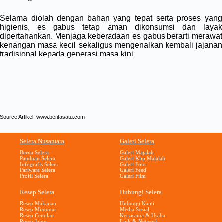
Selama diolah dengan bahan yang tepat serta proses yang
higienis, es gabus tetap aman dikonsumsi dan layak
dipertahankan. Menjaga keberadaan es gabus berarti merawat
kenangan masa kecil sekaligus mengenalkan kembali jajanan
tradisional kepada generasi masa kini.
Source Artikel:
www.beritasatu.com
Selera Nusantara
Galeri Selera
Berita Selera
Galeri Majalah
Panduan Selera
Galeri Klip Majalah
Infografis Selera
Galeri Foto
Pariwara Selera
Galeri Feed
Profil Selera
Galeri Film
Resep Selera
Hubungi Selera
Resep Makanan
Hubungi Kami
Resep Minuman
Media Sosial
Resep Cemilan
Kerjasama & Usaha
Resep Jamu
Link & Network